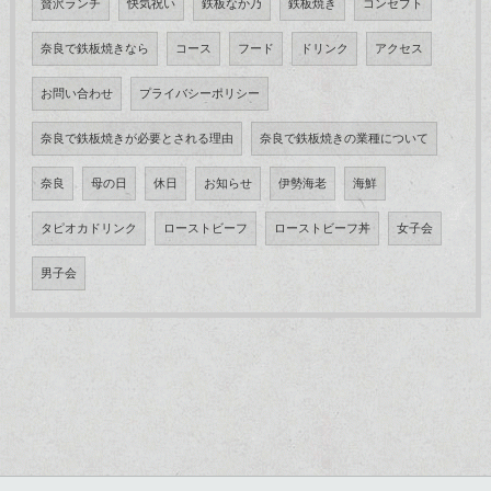
贅沢ランチ
快気祝い
鉄板なか乃
鉄板焼き
コンセプト
奈良で鉄板焼きなら
コース
フード
ドリンク
アクセス
お問い合わせ
プライバシーポリシー
奈良で鉄板焼きが必要とされる理由
奈良で鉄板焼きの業種について
奈良
母の日
休日
お知らせ
伊勢海老
海鮮
タピオカドリンク
ローストビーフ
ローストビーフ丼
女子会
男子会