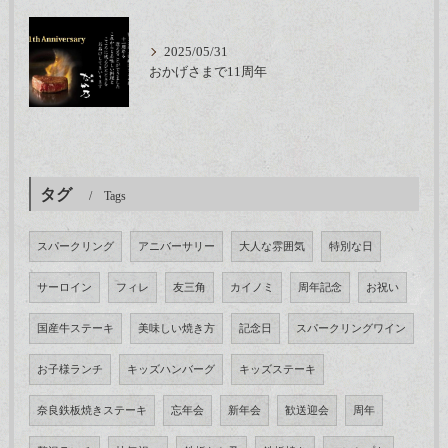
2025/05/31
おかげさまで11周年
タグ
Tags
スパークリング
アニバーサリー
大人な雰囲気
特別な日
サーロイン
フィレ
友三角
カイノミ
周年記念
お祝い
国産牛ステーキ
美味しい焼き方
記念日
スパークリングワイン
お子様ランチ
キッズハンバーグ
キッズステーキ
奈良鉄板焼きステーキ
忘年会
新年会
歓送迎会
周年