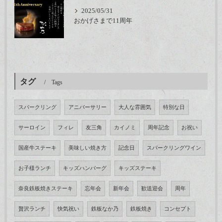
2025/05/31
おかげさまで11周年
タグ
Tags
スパークリング
アニバーサリー
大人な雰囲気
特別な日
サーロイン
フィレ
友三角
カイノミ
周年記念
お祝い
国産牛ステーキ
美味しい焼き方
記念日
スパークリングワイン
お子様ランチ
キッズハンバーグ
キッズステーキ
奈良鉄板焼きステーキ
忘年会
新年会
歓送迎会
周年
贅沢ランチ
快気祝い
鉄板なか乃
鉄板焼き
コンセプト